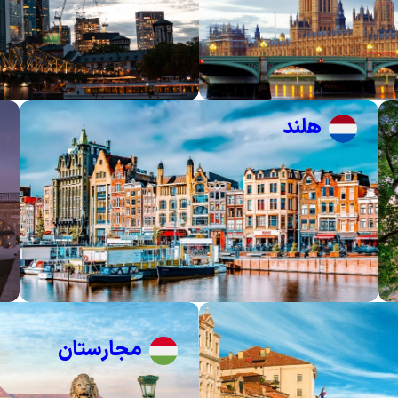
هلند
مجارستان