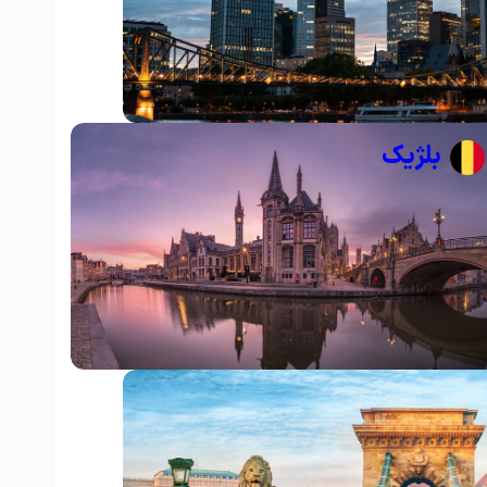
بلژیک