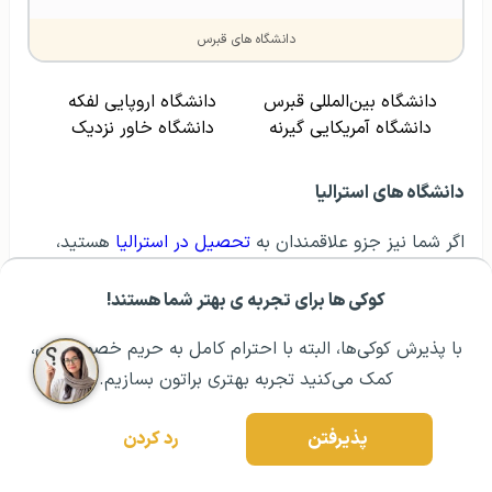
دانشگاه های قبرس
دانشگاه بین‌المللی قبرس
دانشگاه اروپایی لفکه
دانشگاه آمریکایی گیرنه
دانشگاه خاور نزدیک
دانشگاه های استرالیا
اگر شما نیز جزو علاقمندان به
تحصیل در استرالیا
هستید،
آشنایی با
دانشگاه‌های برتر استرالیا
می‌تواند مسیر را برای
کوکی ها برای تجربه ی بهتر شما هستند!
بهترین انتخاب، هموار کند. کارشناسان خبره GO2TR نیز
مشــاوره اولیه رایگان:
۰۲۱ ۴۳۰۰۰ ۰۲۱
رزرو مشاوره تخصصی
می‌توانند در این زمینه راهنمای شما باشند.
با پذیرش کوکی‌ها، البته با احترام کامل به حریم خصوصیتون،
کمک می‌کنید تجربه بهتری براتون بسازیم.
نام دانشگاه
رتبه QS 2025
پذیرفتن
رد کردن
دانشگاه ملبورن
۱۳