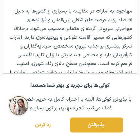
مهاجرت به امارات در مقایسه با بسیاری از کشورها به دلیل
اقتصاد پویا، فرصت‌های شغلی بین‌المللی و فرایندهای
مهاجرتی سریع‌تر، گزینه‌ای متمایز محسوب می‌شود. برخلاف
کشورهایی که مسیر اقامت طولانی و پیچیده‌تری دارند، امارات
تمرکز بیشتری بر جذب نیروی متخصص، سرمایه‌گذاران و
کارآفرینان دارد و محیطی چندملیتی با زبان کاری انگلیسی
فراهم کرده است. همچنین سطح بالای رفاه شهری، امنیت،
زیرساخت‌های مدرن و نبود مالیات بر درآمد شخصی، امارات را
به انتخابی جذاب برای افرادی تبدیل کرده که به دنبال رشد
کوکی ها برای تجربه ی بهتر شما هستند!
مشــاوره اولیه رایگان:
۰۲۱ ۴۳۰۰۰ ۰۲۱
رزرو مشاوره تخصصی
سریع در کنار کیفیت زندگی بالا هستند.
با پذیرش کوکی‌ها، البته با احترام کامل به حریم خصوصیتون،
امارات یا ترکیه؟
دبی یا اسپانیا؟
کمک می‌کنید تجربه بهتری براتون بسازیم.
مهاجرت به امارات از زبان کارشناسان گوتوتی‌آر…
پذیرفتن
رد کردن