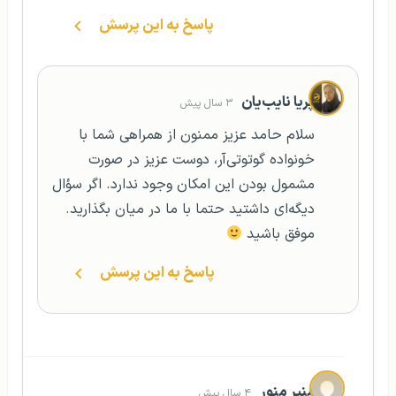
مشمول بودن این امکان وجود ندارد. اگر سؤال
دیگه‌ای داشتید حتما با ما در میان بگذارید.
موفق باشید
پاسخ به این پرسش
منیر منور
۴ سال پیش
با سلام و احترام. ممنون میشم مرا راهنمایی
فرمایید. بنده پاسپورتم را عوض کردم ولی
ویزای کانادا تا ۰۷/۰۲/۲۰۲۳ اعتبار دارد ولی در
پاس قدیمی است. آیا من میتوانم با هردو
پاس به کانادا سفر کنم.لطفا پاسخ مرا بدهید.
پاسخ به این پرسش