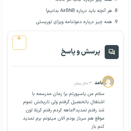
حامد
۳ سال پیش
سلام من پاسپورتم برا زمان مدرسمه با
اشتغال باتحصیل گرفتم ولی تاریخش تموم
شد رفتم تمدید۶ماهه کردم رفتم کربلا اون
موقع هم سرباز بودم الان میتونم برم تمدید
کنم باز
پاسخ به این پرسش
پریا نایب‌یان
۳ سال پیش
سلام حامد عزیز ممنون از همراهی شما با
خونواده گوتوتی‌آر، دوست عزیز در صورت