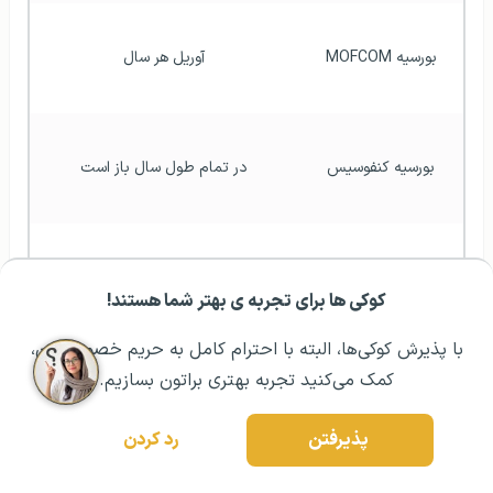
بورسیه MOFCOM
آوریل هر سال
بورسیه کنفوسیس
در تمام طول سال باز است
بورسیه BRI
از ماه سپتامبر تا اکتبر هر سال
کوکی ها برای تجربه ی بهتر شما هستند!
مشــاوره اولیه رایگان:
۰۲۱ ۴۳۰۰۰ ۰۲۱
رزرو مشاوره تخصصی
با پذیرش کوکی‌ها، البته با احترام کامل به حریم خصوصیتون،
زمان درخواست بورسیه های تحصیلی چین
کمک می‌کنید تجربه بهتری براتون بسازیم.
پذیرفتن
رد کردن
افراد واجد شرایط برای دریافت بورسیه‌های کشور