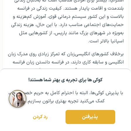
استرالیا، بیشتر برای افرادی مناسب است که به‌دنبال زندگی
بلندمدت و اقامت پایدار هستند. کیفیت زندگی در فرانسه
بالاست و این کشور سیستم درمانی قوی، آموزش کم‌هزینه و
حمایت‌های اجتماعی مناسب دارد. با این حال، هزینه زندگی
به‌ویژه در شهرهای بزرگ مانند پاریس، از کشورهایی مثل
اسپانیا بالاتر است.
برخلاف کشورهای انگلیسی‌زبان که تمرکز زیادی روی مدرک زبان
انگلیسی و سابقه کاری دارند، در فرانسه دانستن زبان فرانسه
بسیار مهم است و بدون آن پیدا کردن کار و گرفتن اقامت
سخت‌تر می‌شود. همچنین روندهای اداری در فرانسه معمولاً
کوکی ها برای تجربه ی بهتر شما هستند!
مشــاوره اولیه رایگان:
۰۲۱ ۴۳۰۰۰ ۰۲۱
رزرو مشاوره تخصصی
کند و زمان‌بر هستند.
با پذیرش کوکی‌ها، البته با احترام کامل به حریم خصوصیتون،
در مجموع، اگر هدف شما اقامت بلندمدت، دریافت تابعیت
کمک می‌کنید تجربه بهتری براتون بسازیم.
اروپایی و استفاده از خدمات اجتماعی قوی است، فرانسه
گزینه مناسبی است؛ اما در مقایسه با کشورهایی مانند
پذیرفتن
رد کردن
اسپانیا، مسیر مهاجرت به فرانسه پیچیده‌تر و سخت‌گیرانه‌تر