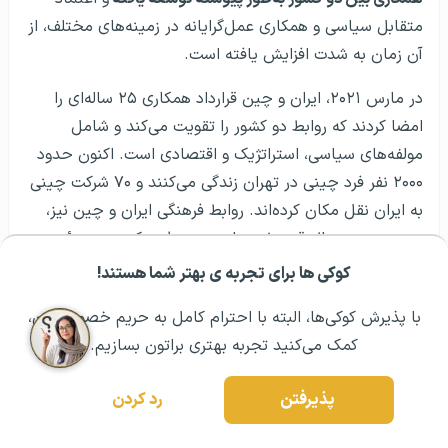
متقابل سیاسی و همکاری عمل‌گرایانه در زمینه‌های مختلف، از
آن زمان به شدت افزایش یافته است.
در مارس ۲۰۲۱، ایران و چین قرارداد همکاری ۲۵ ساله‌ای را
امضا کردند که روابط دو کشور را تقویت می‌کند و شامل
مولفه‌های سیاسی، استراتژیک و اقتصادی است. اکنون حدود
۲۰۰۰ نفر فرد چینی در تهران زندگی می‌کنند و ۷۰ شرکت چینی
به ایران نقل مکان کرده‌اند. روابط فرهنگی ایران و چین نیز،
روز به روز در حال قوی شدن است؛ به طوری‌که
چین، مؤسسه
کنفوسیوس را در دانشگاه تهران و در دانشگاه مازندران افتتاح
کوکی ها برای تجربه ی بهتر شما هستند!
مشــاوره اولیه رایگان:
۰۲۱ ۴۳۰۰۰ ۰۲۱
رزرو مشاوره تخصصی
کرده است
.
با پذیرش کوکی‌ها، البته با احترام کامل به حریم خصوصیتون،
در ژوئيه ۲۰۱۵، بعد از امضای برجام، ۱۷
توافق‌نامه بین ایران و
کمک می‌کنید تجربه بهتری براتون بسازیم.
چین امضا شد که یکی از آن‌ها مربوط به برنامه هسته‌ای ایران
است.
پذیرفتن
رد کردن
منبع: