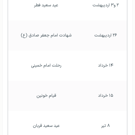
۲ و۳ اردیبهشت
عید سعید فطر
۲۶ اردیبهشت
شهادت امام جعفر صادق (ع)
۱۴ خرداد
رحلت امام خمینی
۱۵ خرداد
قیام خونین
۸ تیر
عید سعید قربان