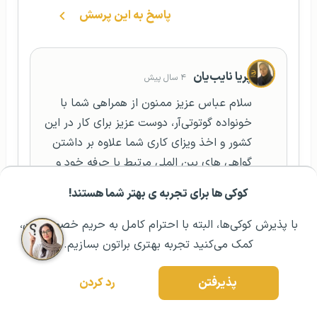
پاسخ به این پرسش
پریا نایب‌یان
۴ سال پیش
سلام عباس عزیز ممنون از همراهی شما با
خونواده گوتوتی‌آر، دوست عزیز برای کار در این
کشور و اخذ ویزای کاری شما علاوه بر داشتن
گواهی های بین الملی مرتبط با حرفه خود و
داشتن مدرک زبان، نیاز به پیشنهاد کاری از
کوکی ها برای تجربه ی بهتر شما هستند!
مشــاوره اولیه رایگان:
۰۲۱ ۴۳۰۰۰ ۰۲۱
رزرو مشاوره تخصصی
سوی کارفرما در این کشور خواهید داشت. اگر
سؤال دیگه‌ای داشتید حتما با ما در میان
با پذیرش کوکی‌ها، البته با احترام کامل به حریم خصوصیتون،
بگذارید. موفق باشید
کمک می‌کنید تجربه بهتری براتون بسازیم.
پاسخ به این پرسش
پذیرفتن
رد کردن