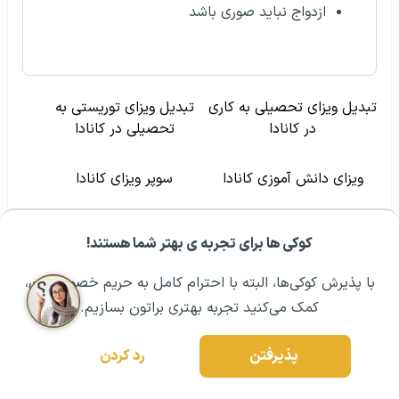
ازدواج نباید صوری باشد
تبدیل ویزای تحصیلی به کاری
تبدیل ویزای توریستی به
در کانادا
تحصیلی در کانادا
ویزای دانش آموزی کانادا
سوپر ویزای کانادا
کوکی ها برای تجربه ی بهتر شما هستند!
مشــاوره اولیه رایگان:
۰۲۱ ۴۳۰۰۰ ۰۲۱
رزرو مشاوره تخصصی
مهاجرت به کانادا و اخذ تابعیت
با پذیرش کوکی‌ها، البته با احترام کامل به حریم خصوصیتون،
کمک می‌کنید تجربه بهتری براتون بسازیم.
مهم‌ترین دلیل مهاجرت به کانادا، دریافت مجوز سکونت در
کانادا و تابعیت این کشور است. برای حفظ اقامت دائم کانادا
پذیرفتن
رد کردن
(PR کانادا)،
باید در هر بازه ۵ ساله حداقل ۷۳۰ روز
، در کانادا
حضور داشته باشید. این روزها الزاماً نباید پیوسته باشند و در