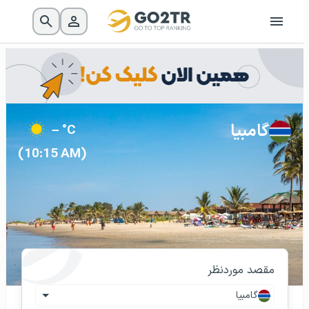
گامبیا
– °C
(10:15 AM)
مقصد موردنظر
گامبیا