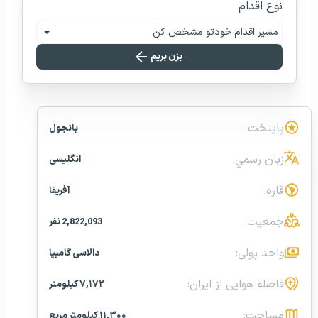
نوع اقدام
مسیر اقدام خودتو مشخص کن
بزن بریم
پایتخت :
بانجول
زبان رسمي:
انگلیسی
قاره:
آفریقا
جمعیت:
2,822,093 نفر
واحد پولی:
دالاسی گامبیا
فاصله هوایی از ایران:
۷,۱۷۲ کیلومتر
مساحت:
۱۱,۳۰۰ کیلومتر مربع