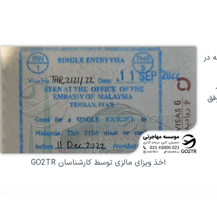
 ۱۵ سال سابقه در
فق
اخذ ویزای مالزی توسط کارشناسان GO2TR