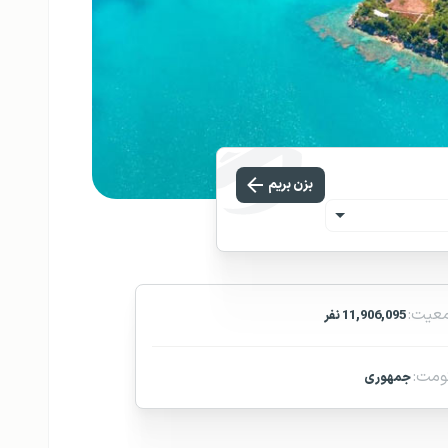
بزن بریم
عیت:
11,906,095 نفر
مت:
جمهوری