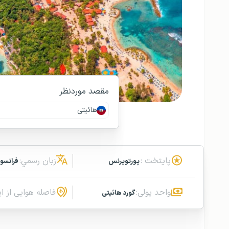
مقصد موردنظر
هائیتی
پایتخت :
زبان رسمي:
پورتوپرنس
فرانسو
واحد پولی:
فاصله هوایی از ای
گورد هائیتی