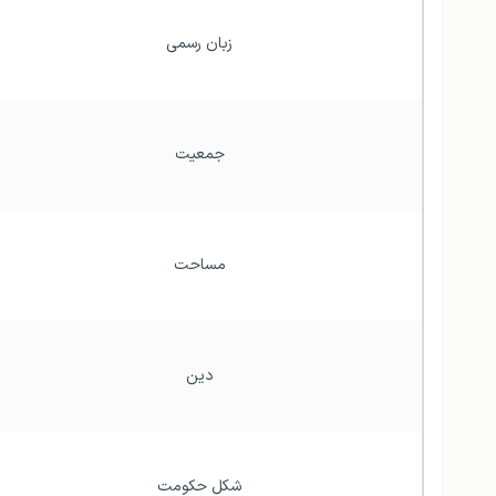
زبان رسمی
جمعیت
مساحت
دین
شکل حکومت