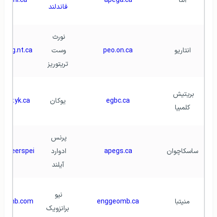
آلتا
apega.ca
pegnl.ca
فاندلند
نورث 
انتاریو
peo.on.ca
وست 
apeg.nt.ca
تریتوریز
بریتیش 
egbc.ca
یوکان
apey.yk.ca
کلمبیا
پرنس 
ساسکاچوان
apegs.ca
ادوارد 
ngineerspei
آیلند
نیو 
منیتبا
enggeomb.ca
pegnb.com
برانزویک