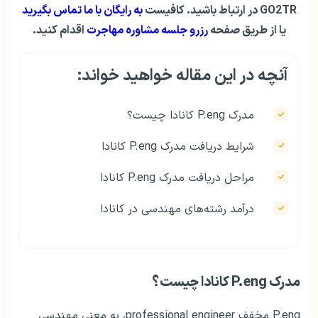
GO2TR در ارتباط باشید. کافیست
به رایگان با ما تماس بگیرید
یا از طریق صفحه
رزرو جلسه مشاوره مهاجرت
اقدام کنید.
آنچه در این مقاله خواهید خواند:
مدرک P.eng کانادا چیست؟
شرایط دریافت مدرک P.eng کانادا
مراحل دریافت مدرک P.eng کانادا
درآمد رشته‌های مهندسی در کانادا
مدرک P.eng کانادا چیست؟
P.eng مخفف professional engineer، به معنی مهندسی