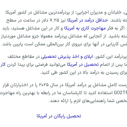
لبانان و مدیران اجرایی؛ از پردرآمدترین مشاغل در کشور آمریکا
ه باشند.
حداقل درآمد در آمریکا
نیز ۷.۲۵ دلار در ساعت در سطح
اگر به فکر
مهاجرت کاری به آمریکا
و کار در این مشاغل هستید، باید
ته باشید. از آنجایی که مشاغل پردرآمد معمولا جزو مشاغل موردنیاز
س کاریابی در آنها برای نیروی کار بین‌المللی ممکن است پایین باشد.
ردرآمد این کشور،
اپلای و اخذ پذیرش تحصیلی
در مقاطع مختلف
ا پس از اتمام
تحصیل در آمریکا
می‌توانید فرصتی برای پیدا کردن
کار
ای رسیدن به درآمد بالا در این کشور طی کنید.
در ادامه همراه موسسه مهاجرتی GO2TR باشید تا فهرست کامل مشاغل پر درآمد آمریکا در سال ۲۰۲۵ را در اختیارتان قرار
دهیم. همچنین شما می‌توانید از مشاوره رایگان تلفنی GO2TR استفاده کنید تا کارشناسان ما در رابطه با بهترین راه مهاجرت
خصی شما راهنمایی‌های لازم را ارائه دهند.
تحصیل رایگان در آمریکا