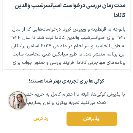
مدت زمان بررسی درخواست اسپانسرشیپ والدین
کانادا
باتوجه به قرنطینه و ویروس کرونا درخواست‌هایی که از سال
۲۰۲۰ برای اسپانسرشیپ والدین کانادا ثبت شد، تا سال ۲۰۲۴
به طول انجامید و سرانجام در ماه می ۲۰۲۴ اسامی برندگان
این برنامه منتشر شد. به طور میانگین طبق محاسبه سایت
برنامه‌های مهاجرتی کانادا، فرایند بررسی و صدور جواب برای
اسپانسرشیپ والدین کانادا می‌تواند تا ۲۴ ماه طول بکشد.
کوکی ها برای تجربه ی بهتر شما هستند!
مشــاوره اولیه رایگان:
۰۲۱ ۴۳۰۰۰ ۰۲۱
رزرو مشاوره تخصصی
مدت زمان بررسی درخواست‌های اسپانسرشیپ والدین در
کانادا به عوامل متعددی مانند حجم کاری اداره مهاجرت،
با پذیرش کوکی‌ها، البته با احترام کامل به حریم خصوصیتون،
پناهندگی و شهروندی کانادا (IRCC)، پیچیدگی پرونده و
کمک می‌کنید تجربه بهتری براتون بسازیم.
شرایط خاص متقاضیان بستگی دارد. توجه داشته باشید که
این مدت زمان‌ها تقریبی هستند و ممکن است با توجه به
پذیرفتن
رد کردن
شرایط مختلف، کوتاه‌تر یا طولانی‌تر شوند.