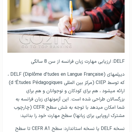
DELF: ارزیابی مهارت زبان فرانسه از سن 8 سالگی
دیپلم­های DELF (Diplôme d’tudes en Langue Française) ،
که توسط CIEP (مرکز بین المللی d ‘Études Pédagogiques)
ارائه می­شود ، هم برای کودکان و نوجوانان و هم برای
بزرگسالان طراحی شده است. این آزمون­های زبان فرانسه به
شما امکان می­دهد با توجه به شش سطح CEFR (چارچوب
مشترک اروپایی برای زبان­ها) سطح مهارت خود را بدانید:
نسخه DELF یا نسخه استاندارد: سطح CEFR A1 تا سطح