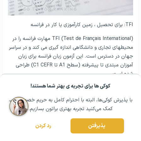
TFI: برای تحصیل ، زمین کارآموزی یا کار در فرانسه
TFI (Test de Français International) مهارت فرانسه را در
محیط­های تجاری و دانشگاهی اندازه گیری می کند و در سراسر
جهان در دسترس است. این آزمون زبان فرانسه برای زبان
آموزان مبتدی تا پیشرفته (سطح A1 تا C1 CEFR) طراحی
شده است.
کوکی ها برای تجربه ی بهتر شما هستند!
قالب آزمون چیست؟
مشــاوره اولیه رایگان:
۰۲۱ ۴۳۰۰۰ ۰۲۱
رزرو مشاوره تخصصی
با پذیرش کوکی‌ها، البته با احترام کامل به حریم خصوصیتون،
TFI شامل دو بخش از 90 سؤال چند گزینه­ای است: گوش
کمک می‌کنید تجربه بهتری براتون بسازیم.
دادن و خواندن. متقاضیان آزمون نمره کلی TFI را از 10 تا
990 دریافت می کنند که برای دو سال اعتبار دارد.
پذیرفتن
رد کردن
5- TCF DAP: برای تحصیل در فرانسه