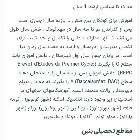
مدرک کارشناسی ارشد: 4 سال
آموزش برای کودکان بین شش تا یازده سال اجباری است.
پس از گذراندن دو تا سه سال در مهدکودک ، شش سال طول
می کشد تا آن­ها مدارک ابتدایی را تکمیل و اخذ کنند. برای
تکمیل دبیرستان خردسال و ارشد به هفت سال زمان نیاز
است. در پایان چهار سال اول دبیرستان ، دانش آموزان باید
سطح O را بگیرند (Brevet d’Etudes du Premier Cycle:
BEPC). دانش آموزان پس از سه سال باید امتحان دهند
سطح A (Baccalauréat: BAC) را بگیرند که معادل دیپلم
دبیرستان ایالات متحده است. آموزشگاه­های حرفه­ای در
استان­های زیر وجود دارد: آتلانتیک اسکله (شهر کوتونو) ، ائومه
فلات (شهر پورتو-نوو) ، زو کلین (شهر بوخیون) بورگو (شهر
پاراکو) ، مونو کوفو ، آتاکورا ، دونگا و علیبوری.
مقاطع تحصیلی بنین