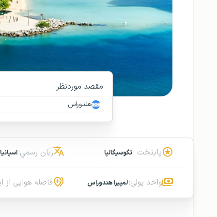
مقصد موردنظر
هندوراس
پایتخت :
زبان رسمي:
تگوسیگالپا
اسپانیا
واحد پولی:
فاصله هوایی از ای
لمپیرا هندوراس