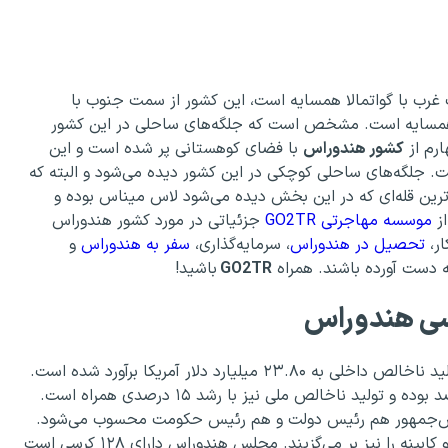
رب با گواتمالا همسایه است، این کشور از سمت جنوب با
ه همسایه است. مشخص است که جلگه‌های ساحلی در این کشور
رم از
کشور هندوراس
با فضای کوهستانی پر شده است و این
ت. جلگه‌های ساحلی کوچکی در این کشور دیده می‌شود و البته که
دترین قله‌ای که در این بخش دیده می‌شود لاس میناس بوده و
موسسه مهاجرتی GO2TR
جزئیاتی در مورد کشور هندوراس
ار،
تحصیل در هندوراس
، سرمایه‌گذاری،
سفر به هندوراس
و
به دست آورده باشند. همراه
GO2TR
باشید!
سی هندوراس
نرخ رشد تولید ناخالص داخلی هندوراس به ۶.۶۰ درصد و تولید ناخالص داخلی به ۲۳.۸۰ میلیارد دلار آمریکا برآورد شده است.
همچنین، تشکیل سرمایه ثابت در این کشور بیش از ۱۳ درصد بوده و تولید ناخالص ملی نیز با رشد ۱۵ درصدی همراه است.
س‌جمهور هم رئیس دولت و هم رئیس حکومت محسوب می‌شود.
رئیس‌جمهور به مدت ۴ سال و با رأی مردم انتخاب می‌شود و کابینه را نیز بر می‌گزیند. مجلس هندوراس دارای ۱۲۸ کرسی است