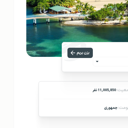
بزن بریم
عیت:
11,005,850 نفر
مت:
جمهوری