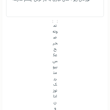
بیومتریک ترکیبی از عکس‌های سنتی و اطلاعات دیجیتالی
بیومتریک مانند اثر انگشت، رنگ و اسکن عنبیه و یک نمونه
دیجیتال از تصویر دارنده گذرنامه است که داخل یک ریزتراشه
کار گذاشته می‌شود. این ریزتراشه و حافظه آن داخل جلد
گذرنامه قرار می‌گیرد.
منبع:
passport-photo-software
visa.nadra.gov
سولات متداول درباره
آیا می توانیم با تلفن همراه خود عکس گذرنامه
بیومتریک بگیرم؟