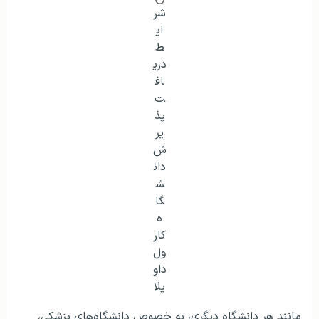
شر
ای
ط
دری
اف
ت
پذ
یر
ش
دان
ش
گا
ه
کار
ول
داو
یلا
مانند هر دانشگاه دیگری، به خصوص دانشگاه‌های پزشکی،