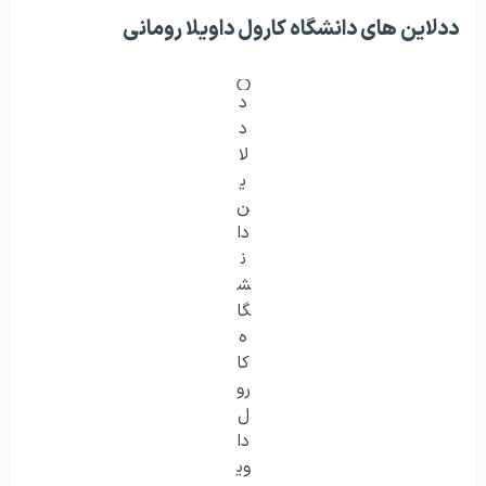
ددلاین های دانشگاه کارول داویلا رومانی
د
د
لا
ی
ن
دا
ن
ش
گا
ه
کا
رو
ل
دا
وی