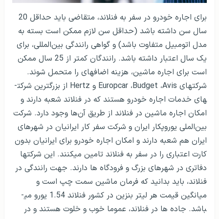
برای اجاره خودرو در سفر به فنلاند، متقاضی باید حداقل 20
سال سن داشته باشد (حداقل سن لازم ممکن است بسته به
مدل اتومبیل متفاوت باشد) و گواهی رانندگی بین‌المللی، برای
یک سال اعتبار داشته باشد. رانندگان کمتر از 25 سال ممکن
است برای اجاره ماشین، هزینه اضافه­ای را متحمل شوند.
شرکت­های
Avis
،
Budget
،
Europcar
و
Hertz
از بزرگترین شرکت­
های خدمات اجاره خودرو هستند که در فنلاند شعبه دارند و
امکان اجاره ماشین در فنلاند از طریق آن‌ها وجود دارد. شرکت
بین‌الملی یوروپکار ایران و شرکت سفر کار ایرانیان در شهرهای
ایران هم شعبه دارند و امکان اجاره خودرو برای ایرانیان بدون
کارت اعتباری را در سفر به فنلاند تامین می­کنند. این شرکت­ها
دفاتری در شهرهای بزرگ و فرودگاه ها دارند. جهت رانندگی در
فنلاند، باید بدانید که فرمان ماشین سمت چپ است و
میانگین قیمت هر لیتر بنزین در کشور فنلاند 1.54 یورو می­
باشد. جاده ها در فنلاند، عموما خوب و خلوت هستند و در