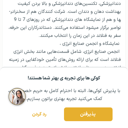
دندانپزشکی، تکنسین‌های دندانپزشکی و بالا بردن کیفیت
بهداشت دهان و دندان است. شرکت کنندگان هم از سخنرانی­
ها و هم از نمایشگاه های دندانپزشکی که در روزهای 7 تا 9
نوامبر برگزار می­شود استفاده می‌کنند. دست­اندرکاران این حرفه،
سفر به فنلاند در این زمان را انتخاب می­کنند.
نمایشگاه و انجمن صنایع انرژی ،
انجمن صنایع انرژی، شامل قسمت‌هایی مانند بخش انرژی
فنلاند است که برای ارائه روش‌های تأمین خودکفایی در زمینه
انرژی، مدیریت صنایع انرژی و انرژی­های تجدیدپذیر برگزار می­
شود. این نمایشگاه فرصت‌هایی را فراهم می­کند که جهت دوام
کوکی ها برای تجربه ی بهتر شما هستند!
مشــاوره اولیه رایگان:
۰۲۱ ۴۳۰۰۰ ۰۲۱
رزرو مشاوره تخصصی
اقتصاد رو به رشد و پایدار، و افزایش سطح زندگی روزمره مردم
با پذیرش کوکی‌ها، البته با احترام کامل به حریم خصوصیتون،
مناسب است. این نمایشگاه در روزهای 15 تا 16 ماه می در
کمک می‌کنید تجربه بهتری براتون بسازیم.
هلسینکی برگزار می­گردد.
فستیوال ها و رویدادها و جشن ها در فنلاند
پذیرفتن
رد کردن