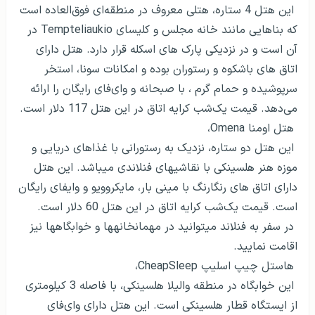
این هتل 4 ستاره، هتلی معروف در
منطقه‌ای فوق‌العاده است
که بناهایی مانند خانه مجلس و کلیسای
Tempteliaukio
در
آن است و در نزدیکی پارک های اسکله قرار دارد. هتل دارای
اتاق های باشکوه و رستوران بوده و امکانات سونا، استخر
سرپوشیده و حمام گرم ، با صبحانه و وای‌فای رایگان را ارائه
می‌دهد.
قیمت یک‌شب کرایه اتاق در این هتل 117 دلار است.
هتل اومنا
Omena
،
این هتل دو ستاره، نزدیک به رستورانی با غذاهای دریایی و
موزه هنر هلسینکی با نقاشی­های فنلاندی می­باشد.
این
هتل
دارای اتاق های رنگارنگ با مینی بار، مایکروویو و وایفای رایگان
است. قیمت یک‌شب کرایه اتاق در این هتل 60 دلار است.
در سفر به فنلاند می­توانید در مهمانخانه­ها و خوابگاه­ها نیز
اقامت نمایید.
هاستل چیپ اسلیپ
CheapSleep
،
این خوابگاه در منطقه والیلا هلسینکی، با فاصله 3 کیلومتری
از ایستگاه قطار هلسینکی است. این هتل دارای وای‌فای