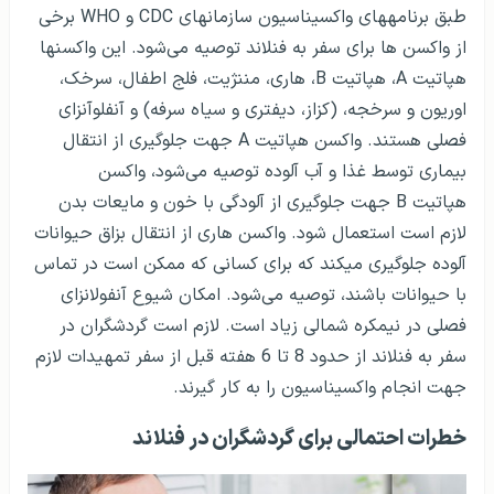
طبق برنامه­های واکسیناسیون سازمان­های
CDC
و
WHO
برخی
از واکسن ها برای سفر به فنلاند توصیه می‌­شود. این واکسن­ها
هپاتیت
A
، هپاتیت
B
، هاری، مننژیت، فلج اطفال، سرخک،
اوریون و سرخجه، (کزاز، دیفتری و سیاه سرفه) و آنفلوآنزای
فصلی هستند. واکسن هپاتیت
A
جهت جلوگیری از انتقال
بیماری توسط غذا و آب آلوده توصیه می‌شود، واکسن
هپاتیت
B
جهت جلوگیری از آلودگی با خون و مایعات بدن
لازم است استعمال شود. واکسن هاری از انتقال بزاق حیوانات
آلوده جلوگیری می­کند که برای کسانی که ممکن است در تماس
با حیوانات باشند، توصیه می‌شود. امکان شیوع آنفولانزای
فصلی در نیمکره شمالی زیاد است. لازم است گردشگران در
سفر به فنلاند از حدود 8 تا 6 هفته قبل از سفر تمهیدات لازم
جهت انجام واکسیناسیون را به کار گیرند.
خطرات احتمالی برای گردشگران در فنلاند