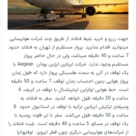
جهت رزرو و خرید بلیط فنلاند از طریق چند شرکت هواپیمایی
می­توانید اقدام نمایید. پرواز مستقیم از تهران به فنلاند حدود
7 ساعت و 45 دقیقه می­باشد، ولی در حال حاضر پرواز
مستقیم وجود ندارد. شرکت ایرلاین ایژین یونان
Aegean
با
یک توقف در آتن به سمت هلسینکی پرواز دارد که طول زمان
پرواز هوایی بدون احتساب زمان توقف، 7 ساعت و 50 دقیقه
است. خط هوایی اوکراین اینترنشنال با توقف در کی­یف، 6
ساعت و 20 دقیقه طول خواهد کشید. سفر به فنلاند به
‌وسیله‌ی ترکیش ایرلاین ترکیه با توقف در استانبول حدود 6
ساعت و 50 دقیقه طول می‌کشد. سفر با ایر فلوت روسیه با
یک توقف در مسکو، 5 ساعت و 40 دقیقه است. بلیت فنلاند را
از شرکت‌های هواپیمایی دیگری چون قطر ایرویز، لوفتهانزا