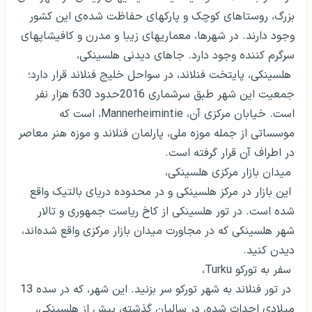
بزرگ، روستاهای کوچک و پارک­های حفاظت شده‌ی این کشور
وجود دارند. در شهرها، معماری­های زیبا و مدرن و کافی­شاپ­های
سرگرم کننده وجود دارد. جاهای دیدنی هلسینکی،
هلسینکی، پایتخت فنلاند، در سواحل خلیج فنلاند قرار دارد؛
جمعیت این شهر طبق سرشماری 2016حدود 630 هزار نفر
است. خیابان مرکزی آن،
Mannerheimintie
، است که
موسساتی از جمله موزه ملی، پارلمان فنلاند و موزه هنر معاصر
در اطراف آن قرار گرفته است.
میدان بازار مرکزی هلسینکی،
این بازار در مرکز هلسینکی و در محدوده دریای بالتیک واقع
شده است. در تور هلسینکی از کاخ ریاست جمهوری و تالار
شهر هلسینکی که در مجاورت میدان بازار مرکزی واقع شده‌اند،
دیدن کنید.
سفر به تورکو ‏
Turku
‏،
در تور فنلاند به شهر تورکو سر بزنید. این شهر، که در سده 13
میلادی احداث شده، در سالیان گذشته، پیش از هلسینکی،