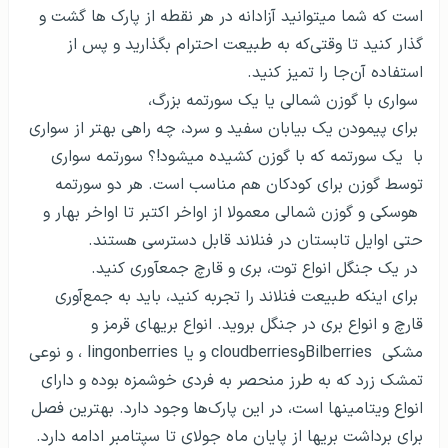
است که شما می­توانید آزادانه در هر نقطه از پارک ها گشت و
گذار کنید تا وقتی‌که به طبیعت احترام بگذارید و پس از
استفاده آن‌جا را تمیز کنید.
سواری با گوزن شمالی یا یک سورتمه بزرگ،
برای پیمودن یک بیابان سفید و سرد، چه راهی بهتر از سواری
با یک سورتمه که با گوزن کشیده می­شود!؟ سورتمه سواری
توسط گوزن برای کودکان هم مناسب است. هر دو سورتمه
هوسکی و گوزن شمالی معمولا از اواخر اکتبر تا اواخر بهار و
حتی اوایل تابستان در فنلاند قابل دسترسی هستند.
در یک جنگل انواع توت، بری و قارچ جمع­آوری کنید.
برای اینکه طبیعت فنلاند را تجربه کنید، باید به جمع‌آوری
قارچ و انواع بری در جنگل بروید. انواع بری­های قرمز و
مشکی
Bilberries
و
cloudberries
و یا
lingonberries
، و نوعی
تمشک زرد که به طرز منحصر به فردی خوشمزه بوده و دارای
انواع ویتامین­ها است، در این پارک‌ها وجود دارد. بهترین فصل
برای برداشت بری­ها از پایان ماه جولای تا سپتامبر ادامه دارد.