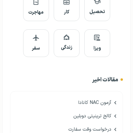
تحصیل
کار
مهاجرت
زندگی
ویزا
سفر
مقالات اخیر
آزمون NAC کانادا
کالج ترینیتی دوبلین
درخواست وقت سفارت