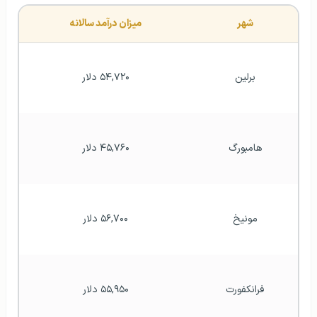
شهر
میزان درآمد سالانه
برلین
۵۴,۷۲۰ دلار
هامبورگ
۴۵,۷۶۰ دلار
مونیخ
۵۶,۷۰۰ دلار
فرانکفورت
۵۵,۹۵۰ دلار