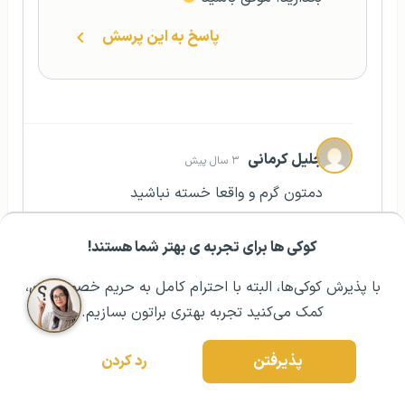
پاسخ به این پرسش
جلیل کرمانی
۳ سال پیش
دمتون گرم و‌ واقعا خسته نباشید
پاسخ به این پرسش
کوکی ها برای تجربه ی بهتر شما هستند!
مشــاوره اولیه رایگان:
۰۲۱ ۴۳۰۰۰ ۰۲۱
رزرو مشاوره تخصصی
با پذیرش کوکی‌ها، البته با احترام کامل به حریم خصوصیتون،
سحر عشقی
کمک می‌کنید تجربه بهتری براتون بسازیم.
۳ سال پیش
سلام جلیل عزیز ممنون از همراهی شما با
پذیرفتن
رد کردن
خانواده گوتوتی‌آر، دوست عزیز از توجه و انرژی
خوبتان سپاسگذاریم. اگر سؤال دیگه‌ای