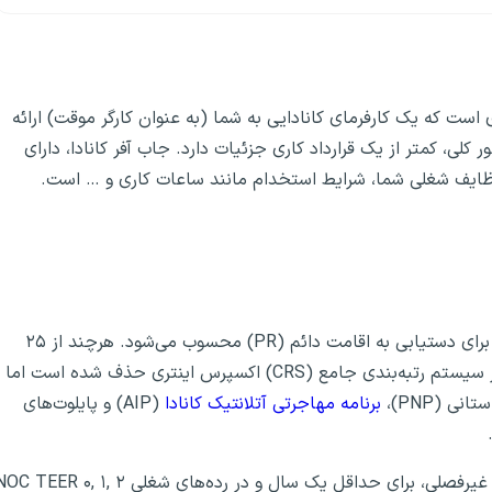
ه پیشنهاد کار (job offer کانادا)، سندی است که یک کارفرمای کانادایی به شما (به عنوان کارگر موقت) ارائه
لی، کمتر از یک قرارداد کاری جزئیات دارد. جاب آفر کانادا، دارای
وظایف شغلی شما، شرایط استخدام مانند ساعات کاری و … است.
مهاجرت به کانادا از طریق جاب آفر، همچنان مسیری کلیدی برای دستیابی به اقامت دائم (PR) محسوب می‌شود. هرچند از ۲۵
مارس ۲۰۲۵، امتیاز مستقیم ۵۰ الی ۲۰۰ امتیازی جاب آفر از سیستم رتبه‌بندی جامع (CRS) اکسپرس اینتری حذف شده است اما
ی (PNP)،
برنامه مهاجرتی آتلانتیک کانادا
(AIP) و پایلوت‌های
جاب آفر کانادا، باید تمام‌وقت (حداقل ۳۰ ساعت در هفته)، غیرفصلی، برای حداقل یک سال و در رده‌های شغلی TEER ۰, ۱, ۲