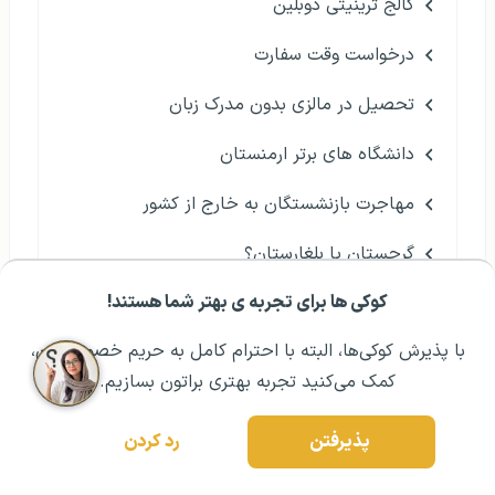
کالج ترینیتی دوبلین
درخواست وقت سفارت
تحصیل در مالزی بدون مدرک زبان
دانشگاه های برتر ارمنستان
مهاجرت بازنشستگان به خارج از کشور
گرجستان یا بلغارستان؟
کوکی ها برای تجربه ی بهتر شما هستند!
مهاجرت دستیار دندانپزشک
مشــاوره اولیه رایگان:
۰۲۱ ۴۳۰۰۰ ۰۲۱
رزرو مشاوره تخصصی
با پذیرش کوکی‌ها، البته با احترام کامل به حریم خصوصیتون،
فرصت مطالعاتی در کانادا
کمک می‌کنید تجربه بهتری براتون بسازیم.
رومانی یا بلغارستان؟
پذیرفتن
رد کردن
مهاجرت به اسپانیا یا کانادا؟