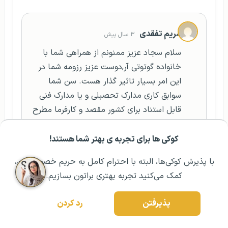
مریم تفقدی
۳ سال پیش
سلام سجاد عزیز ممنونم از همراهی شما با
خانواده گوتوتی آر,دوست عزیز رزومه شما در
این امر بسیار تاثیر گذار هست. سن شما
سوابق کاری مدارک تحصیلی و یا مدارک فنی
قابل استناد برای کشور مقصد و کارفرما مطرح
هست.اگر سوال دیگه ای دارید با ما حتما در
میان بگذارید.موفق باشید
کوکی ها برای تجربه ی بهتر شما هستند!
مشــاوره اولیه رایگان:
۰۲۱ ۴۳۰۰۰ ۰۲۱
رزرو مشاوره تخصصی
پاسخ به این پرسش
با پذیرش کوکی‌ها، البته با احترام کامل به حریم خصوصیتون،
کمک می‌کنید تجربه بهتری براتون بسازیم.
پذیرفتن
رد کردن