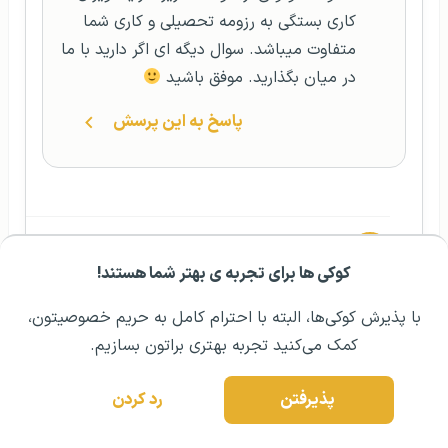
کاری بستگی به رزومه تحصیلی و کاری شما
متفاوت میباشد. سوال دیگه ای اگر دارید با ما
در میان بگذارید. موفق باشید
پاسخ به این پرسش
احسان رحیمی
۳ سال پیش
کوکی ها برای تجربه ی بهتر شما هستند!
مشــاوره اولیه رایگان:
۰۲۱ ۴۳۰۰۰ ۰۲۱
رزرو مشاوره تخصصی
سلام وقت بخیر من می‌خواهم مهاجرت کنم
با پذیرش کوکی‌ها، البته با احترام کامل به حریم خصوصیتون،
کانادا برای کار چطوری هست شرایطش ممنون
کمک می‌کنید تجربه بهتری براتون بسازیم.
پاسخ به این پرسش
پذیرفتن
رد کردن