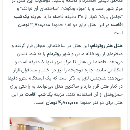
مناطق دیدنی آمستردام داشته باشید. موقعیت این هتل در
مرکز شهر است و با “موزه ونگوک”، “ساختمان آن فرانک” و
“فوندل پارک” کم‌تر از ۳۰ دقیقه فاصله دارد. هزینه
یک شب
اقامت
در این هتل برای دو نفر؛ حدودا
۳,۷۰۰,۰۰۰ تومان
است.
هتل هنر روتردام:
این هتل در ساختمانی مجلل قرار گرفته و
منظره‌ای از رودخانه ماس و شهر
روتردام
را به شما نشان
می‌دهد. فاصله این هتل تا مرکز شهر تنها ۸ دقیقه است و
امکاناتی مانند اجاره دوچرخه را نیز در اختیار مسافران قرار
می‌دهد؛ همچنین لازم به ذکر است که یک ایستگاه مترو دقیقا
در کنار هتل قرار دارد و ساکنین هتل می‌توانند به راحتی برای
حمل‌ونقل از آن استفاده کنند. هزینه
یک شب اقامت
در این
هتل برای دو نفر حدودا
۴,۸۰۰,۰۰۰ تومان
است.