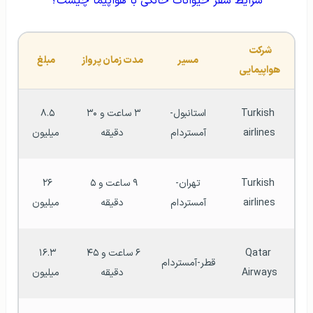
شرایط سفر حیوانات خانگی با هواپیما چیست؟
شرکت 
مسیر
مدت زمان پرواز
مبلغ
هواپیمایی
Turkish 
استانبول-
۳ ساعت و ۳۰ 
۸.۵ 
airlines
آمستردام
دقیقه
میلیون
Turkish 
تهران-
۹ ساعت و ۵ 
۲۶ 
airlines
آمستردام
دقیقه
میلیون
Qatar 
۶ ساعت و ۴۵ 
۱۶.۳ 
قطر-آمستردام
Airways
دقیقه
میلیون