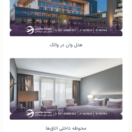
هتل وان در والک
محوطه داخلی اتاق‌ها