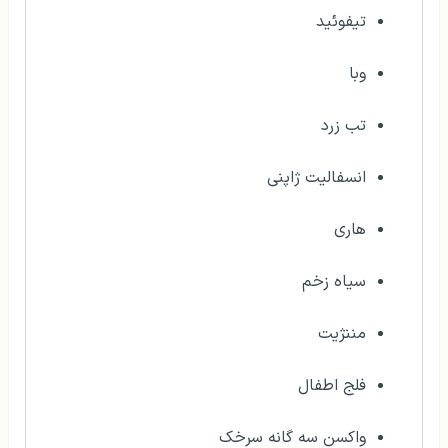
تیفوئید
وبا
تب زرد
انسفالیت ژاپنی
هاری
سیاه زخم
مننژیت
فلج اطفال
واکسن سه گانه سرخک