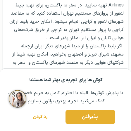
Airlines
تهیه نمایید. در سفر به پاکستان، برای تهیه بلیط
لاهور از پروازهای مستقیم تهران استفاده کنید که به مقاصد
شهرهای لاهور و کراچی انجام می­شود. امکان خرید بلیط ارزان
کراچی با پرواز مستقیم تهران به کراچی از طریق شرکت‌های
هوایی تابان و ایران ایر امکان‌پذیر است. .
اگر بلیط پاکستان را از مبدا شهرهای دیگر ایران ازجمله
مشهد، شیراز، تبریز و اصفهان بخواهید، امکان تهیه بلیط از
شرکتهای هوایی دیگر به مقصد شهرهای پاکستان و سفر به
لاهور ، وجود دارد ولی پرواز با توقف انجام می­گیرد. شرکت
هوایی امارات
Emirates Airlines
از تهران و مشهد با یک
کوکی ها برای تجربه ی بهتر شما هستند!
مشــاوره اولیه رایگان:
۰۲۱ ۴۳۰۰۰ ۰۲۱
رزرو مشاوره تخصصی
توقف در امارات به پاکستان پرواز دارد.
با پذیرش کوکی‌ها، البته با احترام کامل به حریم خصوصیتون،
شرکت هواپیمایی ترکیش ایرلاینز
Turkish Airlines
، از
کمک می‌کنید تجربه بهتری براتون بسازیم.
شهرهای اصفهان، اهواز، تبریز، تهران، شیراز و مشهد به سمت
پاکستان با یک توقف در استانبول پرواز وجود دارد.
پذیرفتن
رد کردن
از شهرهای تهران، شیراز و مشهد توسط شرکت­ هوایی قطر
ایرویز
Qatar Airways
به سمت پاکستان پروازی با یک توقف