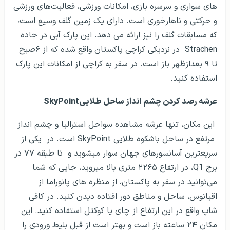
های سواری و سرسره بازی، امکانات ورزشی، فعالیت‌های ورزشی
و حرکتی و ناهارخوری است. دارای یک زمین گلف وسیع است،
که مسابقات گلف را نیز ارائه می دهد. این پارک آبی در جاده
Strachen در نزدیکی کراچی پاکستان واقع شده که از ۶صبح
تا ۹ بعدازظهر باز است. در سفر به کراچی از امکانات این پارک
استفاده کنید.
عرشه رصد کردن چشم انداز ساحل طلاییSkyPoint
این مکان، تنها عرشه مشاهده سواحل استرالیا و چشم انداز
مرتفع در ساحل باشکوه طلایی SkyPoint است. در یکی از
سریعترین آسانسورهای جهان سوار می­شوید و تا طبقه ۷۷ در
برج Q1، در ارتفاع ۲۲۶۵ متری بالا می­روید، جایی که شما
می‌توانید در سفر به پاکستان، از منظره های پانوراما از
اقیانوس، ساحل و مناطق دور افتاده دیدن کنید. در کافی
شاپ واقع در این ارتفاع از چای یا کوکتل استفاده کنید. این
مکان ۲۴ ساعته باز است و بهتر است از قبل بلیط ورودی را