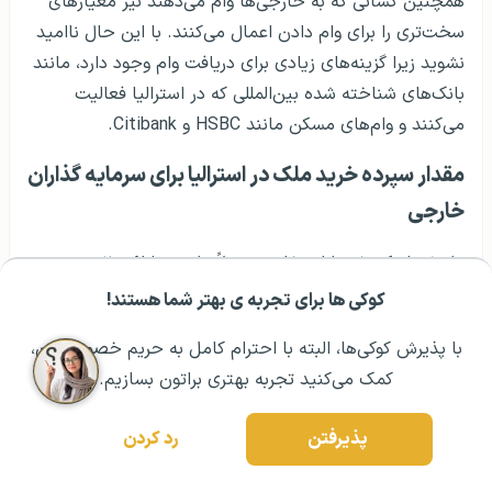
همچنین کسانی که به خارجی‌ها وام می‌دهند نیز معیارهای
سخت‌تری را برای وام دادن اعمال می‌کنند. با این حال ناامید
نشوید زیرا گزینه‌های زیادی برای دریافت وام وجود دارد، مانند
بانک‌های شناخته شده بین‌المللی که در استرالیا فعالیت
می‌کنند و وام‌های مسکن مانند HSBC و Citibank.
مقدار سپرده خرید ملک در استرالیا برای سرمایه گذاران
خارجی
علیرغم اینکه خریداران خانه معمولاً ملزم به ارائه ۲۰ درصد
سپرده وام مسکن در هنگام خرید خود هستند، بسیاری از وام
کوکی ها برای تجربه ی بهتر شما هستند!
مشــاوره اولیه رایگان:
۰۲۱ ۴۳۰۰۰ ۰۲۱
رزرو مشاوره تخصصی
دهندگان اغلب ۳۰ درصد بالاتر از سرمایه‌گذاران خارجی طلب
با پذیرش کوکی‌ها، البته با احترام کامل به حریم خصوصیتون،
می‌کنند. داشتن راهنمایی از طرف یک کارگزار وام مسکن خبره
کمک می‌کنید تجربه بهتری براتون بسازیم.
در طی این فرآیند می‌تواند به شما کمک کند تا وام مسکن
خود را از یک وام دهنده متخصص به روشی کم‌هزینه و به
پذیرفتن
رد کردن
صرفه دریافت کنید.