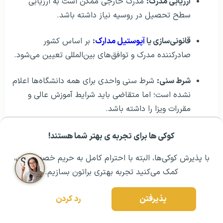
ارزیابی مدرک:
مدرک خارجی ممکن است به ارزیابی
سطح تحصیل در روسیه نیاز داشته باشد.
قانونی‌سازی یا
آپوستیل مدارک
:
بر اساس کشور
صادرکننده مدرک و توافق‌های بین‌المللی تعیین می‌شود.
شرط سنی:
شرط سنی واحدی برای همه دانشگاه‌ها اعلام
نشده است؛ اما متقاضی باید شرایط آموزش عالی و
مقررات ویزا را داشته باشد.
کوکی ها برای تجربه ی بهتر شما هستند!
مشــاوره اولیه رایگان:
۰۲۱ ۴۳۰۰۰ ۰۲۱
رزرو مشاوره تخصصی
مدارک
لازم برای تحصیل
دندانپزشکی در روسیه
با پذیرش کوکی‌ها، البته با احترام کامل به حریم خصوصیتون،
کمک می‌کنید تجربه بهتری براتون بسازیم.
اعتبار پاسپورت موردنیاز دانشگاه‌ها می‌تواند متفاوت
پذیرفتن
رد کردن
باشد. دانشگاه پاولوف برای پذیرش ۲۰۲۶، اعتبار بیش
از ۱۸ ماه از تاریخ ثبت‌نام را در فهرست مدارک خود