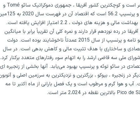
خط ساحلی 209 کیلومتر و جمعیت تقریبی آن 2180 هزار نفر است و کوچکترین کشور آفریقا ، جمهوری دموکراتیک سائو Tomé و
Príncipe را نشان می‌دهد. امتیاز آزادی اقتصادی سائو تومه و پرنسیپ 56.2 است که اقتصاد آن در 
آزاد تبدیل شده است. نمره کلی آن به دلیل افزایش امتیازات بهداشت مالی و هزینه های دولت ، 2.2 امتیاز افزایش یافته است.
منطقه زیر صحرای آفریقا در رده نوزدهم قرار دارند و نمره کلی آن تقریباً برابر با میانگین
منطقه و بسیار پایین تر از میانگین جهان است.اقتصاد سائو تامه و پرنسیپ از سال 2015 عمدتاً ناخوشایند بوده است. دولت
قتصادی و ساختاری با هدف تثبیت مالی و کاهش بدهی است. در سال
شورای ملی سه قاضی ارشد را به اتهام سوء رفتارهای متعدد برکنار کرد.
تصادی در سائو توئه و پرنسیپ بهبود می‌یابد. آنها بخشی از زنجیره ای
 در زنجیره ، بیوکو ، بزرگترین و نزدیکترین به سرزمین اصلی و آنوبون
 آب و هوا گرم و مرطوب است و یک فصل بارانی از ماه اکتبر تا مه