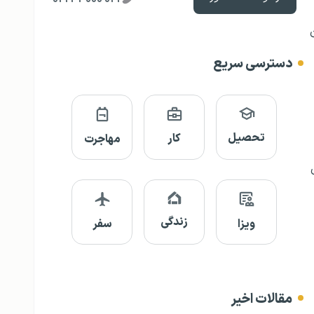
فهرست سال 2020 به 125مین
دسترسی سریع
تحصیل
کار
مهاجرت
زندگی
ویزا
سفر
مقالات اخیر