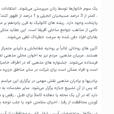
اجاره خانه در سائوتومه و پرینسیپ
خرید ملک در سائوتومه و پرینسیپ
، كمتر از 3 درصد مسیحیان ان
پایتخت وجود دارد. ریشه های کاتولیک به قرن پانزدهم بر م
ثبت شرکت در سائوتومه و پرینسیپ
ناشی از مذاهب جوامع ساحلی آفریقا است. این عقاید متکی
انواع ویزا و انواع اقامت در سائوتومه و پرینسیپ
بقایای افراد دفن شده به سرعت خطرناک تلقی می‌شوند.
بیمه و تسهیلات درمانی برای افراد مقیم سائوتومه
آئین های روحانی غالباً بر روحیه شفابخش و دلپذیر متمرکز ش
هستند. مربیان مذهبی. مردم نیز به اخوان محلی مذهبی تعلق 
خدمات بانکی و مالی در سائوتومه و پرینسیپ
فرستاده می‌شوند. جشنواره های مذهبی که در اطراف حامیان
ویزای مشترک و سهولت رفت و آمد به کشورهای دیگ
است و افراد ممکن است برای شرکت در سایر مناطق جزیره سف
برادریها و برادران مذهبی نقش مهمی در برگزاری این مراسم 
دارد که در آن یک محله یا دهکده کاملاً برای طبل ، رقص و د
آوردن محافظت از رقبا ، احیای سلامتی خود یا جلب توجه 
در روکاها ، متخصصان آیین ، شفا ، الهی و محافظت از آیی