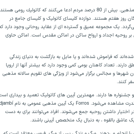
یک سوم خانوارها توسط زنان سرپرستی می‌شوند. اعتقادات مذهبی. بیش از 80 درصد مردم ادعا می‌كنند كه كاتولیك رومی هستند
جیلی و 1 درصد از ظهور کنندگان روز هفتم هستند. دوازده کلیسای کاتولیک و کلیسای جامع در
ی‌گردد. یک مجموعه عمیق و گسترده ای از عقاید روحانی وجود دارد که
 بر روحیه اجداد و ارواح ساکن در اماکن مقدس است. اماکن حاوی
 و پرینسیپ
ده‌اند که فراموش شده‌اند و یا مایل به بازگشت به دنیای زندگی
دارند. تعداد کاهنان بومی کمی وجود دارد که بیشتر آنها از اروپا
 شهرها و مجالس برگزار می‌شود از ویژگی های تقویم سالانه مذهبی
ر در سائوتومه و پرینسیپ
ر کنند.
و جشنواره ها دارند. مهمترین آیین های کاتولیک تعمید و بیداری است
که پس از آن تشییع جنازه برگزار می‌شود. سایر مقدسات به ندرت مشاهده می‌شود. Forros یک آیین مذهبی عمومی به نام bí
ر اختیار داشتن روحیه جمع می‌شوند. افراد می‌توانند برای به دست
یک عاشق بالقوه ، به دنبال یک متخصص آیینی باشند.
ن را انجام می‌دهند. مرگ و زندگی پس از مرگ. فروس معتقد است که