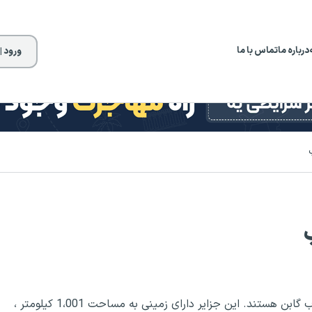
درباره ما
تماس با ما
ورود |
سائو تومه و پرنسیپ جزایر در خلیج گینه در غرب آفریقا ، غرب گابن هستند. این جزایر دارای زمینی به مساحت 1،001 کیلومتر ،