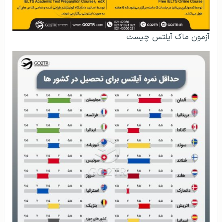
آزمون ماک آیلتس چیست