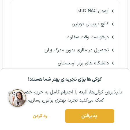
آزمون NAC کانادا
کالج ترینیتی دوبلین
درخواست وقت سفارت
تحصیل در مالزی بدون مدرک زبان
دانشگاه های برتر ارمنستان
مهاجرت بازنشستگان به خارج از کشور
کوکی ها برای تجربه ی بهتر شما هستند!
مشــاوره اولیه رایگان:
۰۲۱ ۴۳۰۰۰ ۰۲۱
رزرو مشاوره تخصصی
گرجستان یا بلغارستان؟
با پذیرش کوکی‌ها، البته با احترام کامل به حریم خصوصیتون،
کمک می‌کنید تجربه بهتری براتون بسازیم.
مهاجرت دستیار دندانپزشک
فرصت مطالعاتی در کانادا
پذیرفتن
رد کردن
رومانی یا بلغارستان؟