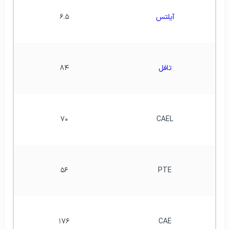
آیلتس
۶.۵
تافل
۸۴
۷۰
CAEL
۵۶
PTE
۱۷۶
CAE