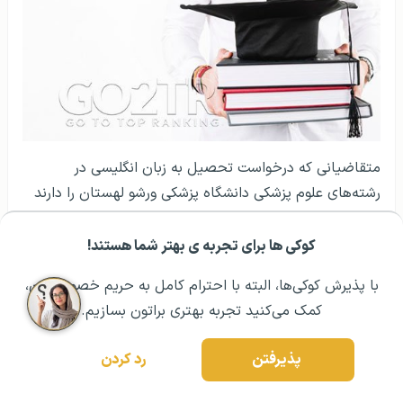
متقاضیانی که درخواست تحصیل به زبان انگلیسی در
رشته‌های علوم پزشکی دانشگاه پزشکی ورشو لهستان را دارند
باید مدارک زبان که نشان‌دهنده میزان توانایی آنها به زبان
انگلیسی است را به دانشگاه ارائه دهند. مدارک زبان قابل قبول
کوکی ها برای تجربه ی بهتر شما هستند!
مشــاوره اولیه رایگان:
۰۲۱ ۴۳۰۰۰ ۰۲۱
رزرو مشاوره تخصصی
از طرف دانشگاه مدرک
آزمون آیلتس
حداقل ۶، مدرک
آزمون
با پذیرش کوکی‌ها، البته با احترام کامل به حریم خصوصیتون،
تافل
حداقل ۹۰ و مدرک TOEIC حداقل ۷۰۰ است. همچنین
کمک می‌کنید تجربه بهتری براتون بسازیم.
کالج‌های بسیاری هستند که
دوره زبان در لهستان
را برگزار
می‌کنند و متقاضیان می‌توانند از این کالج‌ها برای ادامه
پذیرفتن
رد کردن
تحصیل در لهستان استفاده کنند.