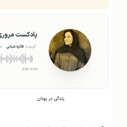
پادکست مروری ب
گوینده:
فائزه شبانی
م
4:50
–
0:00
زندگی در یونان