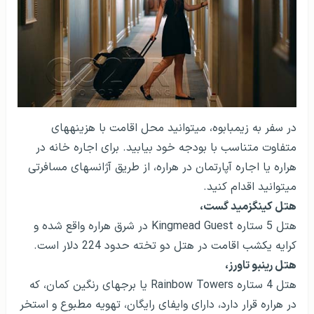
در سفر به زیمبابوه، می­توانید محل اقامت با هزینه­های
متفاوت متناسب با بودجه خود بیابید. برای اجاره خانه در
هراره یا اجاره آپارتمان در هراره، از طریق آژانس­های مسافرتی
می­توانید اقدام کنید.
هتل کینگزمید گست،
هتل 5 ستاره Kingmead Guest در شرق هراره واقع شده و
کرایه یکشب اقامت در هتل دو تخته حدود 224 دلار است.
هتل رین­بو تاورز،
هتل 4 ستاره Rainbow Towers یا برج­های رنگین کمان، که
در هراره قرار دارد، دارای وایفای رایگان، تهویه مطبوع و استخر