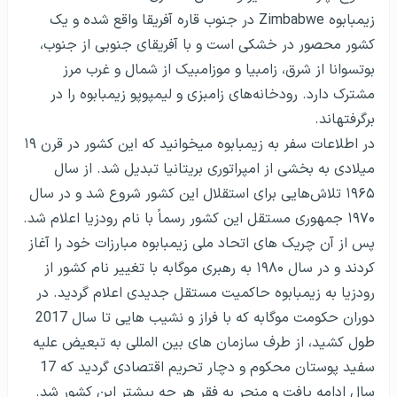
زیمبابوه Zimbabwe در جنوب قاره آفریقا واقع شده و یک
کشور محصور در خشکی است و با آفریقای جنوبی از جنوب،
بوتسوانا از شرق، زامبیا و موزامبیک از شمال و غرب ‌مرز
مشترک دارد. رودخانه‌های زامبزی و لیمپوپو زیمبابوه را در
برگرفته­اند.
در اطلاعات سفر به زیمبابوه می­خوانید که این کشور در قرن ۱۹
میلادی به بخشی از امپراتوری بریتانیا تبدیل شد. از سال
۱۹۶۵ تلاش‌هایی برای استقلال این کشور شروع شد و در سال
۱۹۷۰ جمهوری مستقل این کشور رسماً با نام رودزیا اعلام شد.
پس از آن چریک های اتحاد ملی زیمبابوه مبارزات خود را آغاز
کردند و در سال ۱۹۸۰ به رهبری موگابه با تغییر نام کشور از
رودزیا به زیمبابوه حاکمیت مستقل جدیدی اعلام گردید. در
دوران حکومت موگابه که با فراز و نشیب هایی تا سال 2017
طول کشید، از طرف سازمان های بین المللی به تبعیض علیه
سفید پوستان محکوم و دچار تحریم اقتصادی گردید که 17
سال ادامه یافت و منجر به فقر هر چه بیشتر این کشور شد.