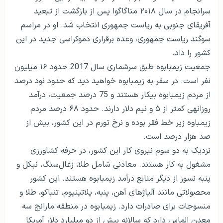
سرانجام در سال ۲۰۱۸ مناگاگوا پس از بازگشت از تبعید
آفریقای جنوبی به ریاست جمهوری انتخاب شد. او در مراسم
سوگند ریاست جمهوری، وعده برقراری دموکراسی جدید در این
کشور را داد.
جمعیت زیمبابوه طبق سرشماری سال 2017 حدود ۱۶ میلیون
نفر است. در سفر به زیمبابوه خواهید دید که حدود نود درصد
از مردم زیمبابوه بیکار هستند و 75 درصد جمعیت، درآمد
روزانه­ی کمتر از ۵ و نیم دلار دارند. حدود ۶۸ درصد مردم
زیمباوه زیر خط فقر بوده و نرخ تورم در این کشور، بیش از
صد هزار درصد است.
نزدیک به دو سوم نیروی کار این کشور، در حرفه کشاورزی
مشغول به کار هستند. معادنی شامل طلا، زغال‌سنگ، نیکل و
پنبه نسوز از دیگر منابع درآمد زیمبابوه هستند. این کشور
محصولاتی مانند آلیاژهای آهن، پنبه، پلاتینیوم، تنباکو، طلا و
منسوجات برای صادرات دارد. زیمبابوه در منطقه مارانج سه
معدن الماس دارد که سالانه بیش از دو میلیارد دلار آمریکا