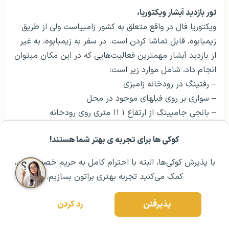
تور بازدید آبشار ویکتوریا،
ویکتوریا فال در واقع متعلق به کشور زامبیاست ولی از طریق
کوکی ها برای تجربه ی بهتر شما هستند!
زیمبابوه، قابل تماشا کردن است. در سفر به زیمبابوه، به غیر
مشــاوره اولیه رایگان:
۰۲۱ ۴۳۰۰۰ ۰۲۱
رزرو مشاوره تخصصی
از بازدید آبشار مهمترین فعالیت‌هایی که در این مکان می­توان
با پذیرش کوکی‌ها، البته با احترام کامل به حریم خصوصیتون،
انجام داد، شامل موارد زیر است:
کمک می‌کنید تجربه بهتری براتون بسازیم.
– رفتینگ در رودخانه زامبزی
– سواری بر روی فیل­های موجود در محل
پذیرفتن
رد کردن
– بانجی جامپینگ از ارتفاع ۱ ۱۱ متری روی رودخانه