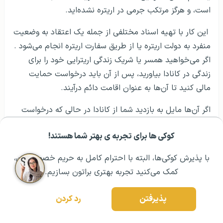
است، و هرگز مرتکب جرمی در اریتره نشده‌اید.
این کار با تهیه اسناد مختلفی از جمله یک اعتقاد به وضعیت
منفرد به دولت اریتره یا از طریق سفارت اریتره انجام می‌شود .
اگر می‌خواهید همسر یا شریک زندگی اریترایی خود را برای
زندگی در کانادا بیاورید، پس از آن باید درخواست حمایت
مالی کنید تا آن‌ها به عنوان اقامت دائم درآیند.
اگر آن‌ها مایل به بازدید شما از کانادا در حالی که درخواست
آن‌ها در حال انجام است، باید برای ویزای بازدید کننده نیز
کوکی ها برای تجربه ی بهتر شما هستند!
اقدام کنند. این سند به مدت ۶ ماه از تاریخ انتشار معتبر
مشــاوره اولیه رایگان:
۰۲۱ ۴۳۰۰۰ ۰۲۱
رزرو مشاوره تخصصی
است. اگر ظرف مدت ۶ ماه از صدور سند ازدواج اریتره با
با پذیرش کوکی‌ها، البته با احترام کامل به حریم خصوصیتون،
نامزد اریتره خود ازدواج نکردید، باید مجدداً با اسناد پشتیبان
کمک می‌کنید تجربه بهتری براتون بسازیم.
جدید اقدام کنید. الزامات اساسی ازدواج اریتره برای ازدواج با
یک شهروند اریتره، باید به دولت اریتره نشان دهید که واجد
پذیرفتن
رد کردن
شرایط انجام این کار هستید. این شامل: