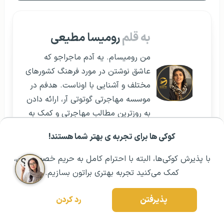
به قلم
رومیسا مطیعی
من رومیسام. یه آدم ماجراجو که
عاشق نوشتن در مورد فرهنگ کشورهای
مختلف و آشنایی با اوناست. هدفم در
موسسه مهاجرتی گوتوتی آر، ارائه دادن
به روزترین مطالب مهاجرتی و کمک به
مهاجرت شما عزیزان هست.
کوکی ها برای تجربه ی بهتر شما هستند!
مشــاوره اولیه رایگان:
۰۲۱ ۴۳۰۰۰ ۰۲۱
رزرو مشاوره تخصصی
با پذیرش کوکی‌ها، البته با احترام کامل به حریم خصوصیتون،
مقالات مرتبط:
کمک می‌کنید تجربه بهتری براتون بسازیم.
فاند چیست؟ انواع فاند تحصیلی و راه های دریافت آن
پذیرفتن
رد کردن
پاسپورت دومینیکا | ارزش، اعتبار و راه های دریافت