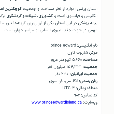
استان پرنس ادوارد از نظر مساحت و جمعیت
کوچکترین اما 
انگلیسی و فرانسوی است و
کشاورزی، شیلات و گردشگری
ترکی
بیمه پزشکی در این استان یکی از ارزان‌ترین گزینه‌ها بین س
مهمی در جهت جذب نیروی انسانی از سراسر جهان است.
نام انگلیسی:
prince edward
مرکز:
شارلوت تاون
مساحت:
۵,۶۶۰ کیلومتر مربع
جمعیت:
۱۵۴,۳۳۱ میلیون نفر
جمعیت ایرانیان:
۲۳۰ نفر
زبان رسمی:
انگلیسی، فرانسوی
منطقه زمانی:
UTC-۴
کد تماس:
۹۰۲
وبسایت:
www.princeedwardisland.ca