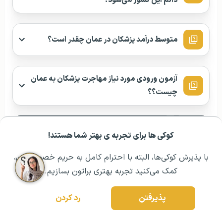
دائم این کشور می‌شود؟
متوسط درآمد پزشکان در عمان چقدر است؟
آزمون ورودی مورد نیاز مهاجرت پزشکان به عمان
چیست؟؟
همــــــــــــین الان مشــاوره
کوکی ها برای تجربه ی بهتر شما هستند!
مشــاوره اولیه رایگان:
۰۲۱ ۴۳۰۰۰ ۰۲۱
رزرو مشاوره تخصصی
با پذیرش کوکی‌ها، البته با احترام کامل به حریم خصوصیتون،
بگیــر!
کمک می‌کنید تجربه بهتری براتون بسازیم.
۱۲
۸
هفت روز هفته از ساعت
صبح تا
شب
پذیرفتن
رد کردن
رزرو وقت مشاوره