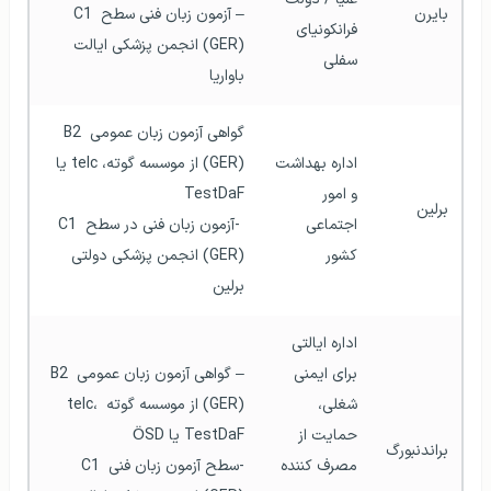
بایرن
– آزمون زبان فنی سطح C1 
فرانکونیای 
(GER) انجمن پزشکی ایالت 
سفلی
باواریا  
گواهی آزمون زبان عمومی B2 
اداره بهداشت 
(GER) از موسسه گوته، telc یا 
و امور 
TestDaF
برلین
اجتماعی 
 -آزمون زبان فنی در سطح C1 
کشور  
(GER) انجمن پزشکی دولتی 
برلین  
اداره ایالتی 
برای ایمنی 
– گواهی آزمون زبان عمومی B2 
شغلی، 
(GER) از موسسه گوتهtelc،  
حمایت از 
TestDaF یا ÖSD 
براندنبورگ
مصرف کننده 
-سطح آزمون زبان فنی C1 