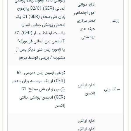
وگواهی telc 
آزمون زبان
 پزشکی 
اداره دولتی 
آلمانی B2/C1 (GER) یاآزمون 
امور اجتماعی
زبان فنی سطح C1 (GER) یک 
زارلند
دفتر مرکزی 
انجمن پزشکی دولتی آلمان 
حرفه های 
یاتست ارتباط بیمار C1 (GER) 
بهداشتی
“آکادمی بین المللی فرایبورگ” 
یا آزمون زبان فنی دیگر پس از 
مشورت / بررسی توسط مرجع  
گواهی آزمون زبان عمومی B2 
(GER) از یک موسسه زبان معتبر 
اداره ایالتی 
ساکسونی
وآزمون زبان فنی سطح C1 
زاکسن
(GER) انجمن پزشکی ایالتی 
زاکسن  
اداره ایالتی 
اداره ایالتی 