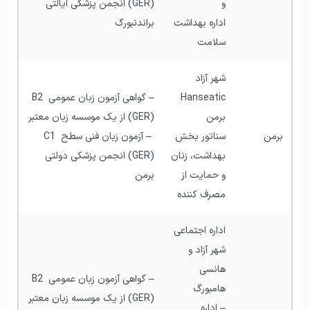
و 
(GER) انجمن پزشکی ایالتی 
اداره بهداشت 
براندنبورگ   
سلامت  
شهر آزاد 
Hanseatic 
– گواهی آزمون زبان عمومی B2 
برمن
(GER) از یک موسسه زبان معتبر
برمن
سناتور بخش 
 – آزمون زبان فنی سطح C1 
بهداشت، زنان 
(GER) انجمن پزشکی دولتی 
و حمایت از 
برمن  
مصرف کننده
اداره اجتماعی 
شهر آزاد و 
هانسی 
– گواهی آزمون زبان عمومی B2 
هامبورگ
(GER) از یک موسسه زبان معتبر 
– اداره 