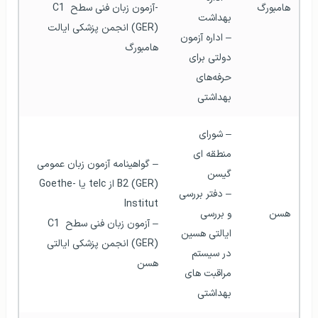
هامبورگ
-آزمون زبان فنی سطح C1 
بهداشت
(GER) انجمن پزشکی ایالت 
– اداره آزمون 
هامبورگ  
دولتی برای 
حرفه‌های 
بهداشتی
– شورای 
منطقه ای 
– گواهینامه آزمون زبان عمومی 
گیسن
B2 (GER) از telc یا Goethe-
– دفتر بررسی 
Institut 
هسن
و بررسی 
– آزمون زبان فنی سطح C1 
ایالتی هسین 
(GER) انجمن پزشکی ایالتی 
در سیستم 
هسن  
مراقبت های 
بهداشتی