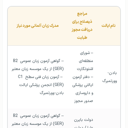
مراجع 
ذیصلاح برای 
نام ایالت
مدرک زبان آلمانی مورد نیاز
دریافت مجوز 
طبابت
– شورای 
منطقه‌ای 
– گواهی آزمون زبان عمومی B2 
اشتوتگارت
(GER) از یک موسسه زبان معتبر
بادن-
– دفتر آزمون 
 – آزمون زبان فنی سطح C1 
وورتمبرگ
ایالتی پزشکی 
(GER) انجمن پزشکی ایالت 
و داروسازی 
بادن-وورتمبرگ  
صدور مجوز
– گواهی آزمون زبان عمومی B2 
دولت بایرن 
(GER) از یک موسسه زبان معتبر 
علیا / دولت 