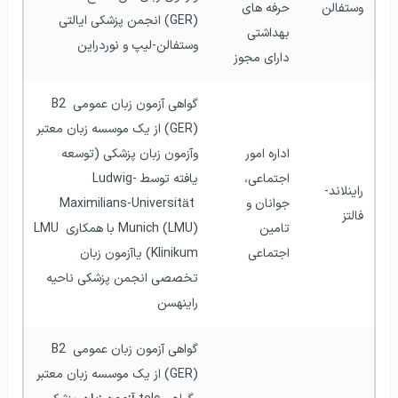
وستفالن
حرفه های 
(GER) انجمن پزشکی ایالتی 
بهداشتی 
وستفالن-لیپ و نوردراین  
دارای مجوز
گواهی آزمون زبان عمومی B2 
(GER) از یک موسسه زبان معتبر 
اداره امور 
وآزمون زبان پزشکی (توسعه 
اجتماعی، 
یافته توسط Ludwig-
راینلاند-
جوانان و 
Maximilians-Universität 
فالتز
تامین 
Munich (LMU) با همکاری LMU 
اجتماعی
Klinikum) یاآزمون زبان 
تخصصی انجمن پزشکی ناحیه 
راینهسن  
گواهی آزمون زبان عمومی B2 
(GER) از یک موسسه زبان معتبر 