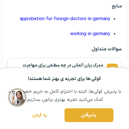
منابع
approbation-for-foreign-doctors-in-germany
working-in-germany
سوالات متداول
مدرک زبان آلمانی در چه سطحی برای مهاجرت
پزشکان به آلمان نیاز است؟
کوکی ها برای تجربه ی بهتر شما هستند!
مشــاوره اولیه رایگان:
۰۲۱ ۴۳۰۰۰ ۰۲۱
رزرو مشاوره تخصصی
با پذیرش کوکی‌ها، البته با احترام کامل به حریم خصوصیتون،
روند دریافت مجوز رسمی طبابت در آلمان چقدر
کمک می‌کنید تجربه بهتری براتون بسازیم.
است؟
پذیرفتن
رد کردن
آیا پس از مهاجرت پزشکان به آلمان، امکان اخذ