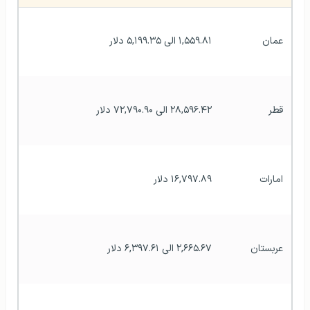
عمان
۱,۵۵۹.۸۱ الی ۵,۱۹۹.۳۵ دلار 
قطر
۲۸,۵۹۶.۴۲ الی ۷۲,۷۹۰.۹۰ دلار 
امارات
۱۶,۷۹۷.۸۹ دلار
عربستان
۲,۶۶۵.۶۷ الی ۶,۳۹۷.۶۱ دلار