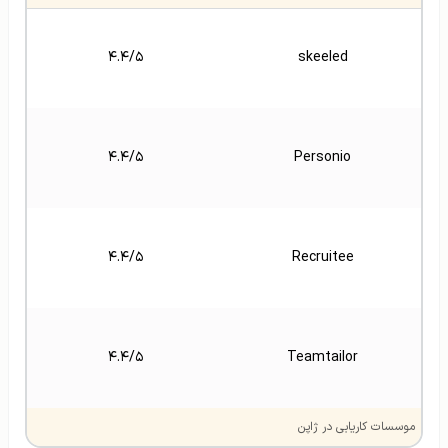
۴.۴/۵
skeeled
۴.۴/۵
Personio
۴.۴/۵
Recruitee
۴.۴/۵
Teamtailor
موسسات کاریابی در ژاپن