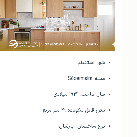
شهر: استکهلم
محله: Södermalm
سال ساخت: ۱۹۳۱ میلادی
متراژ قابل سکونت: ۴۰ متر مربع
نوع ساختمان: آپارتمان