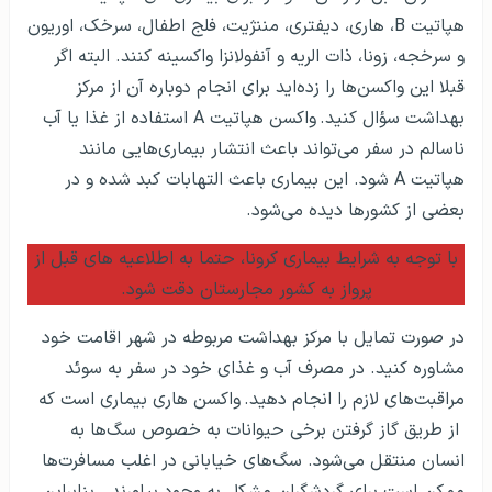
هپاتیت
B
، هاری، دیفتری، مننژیت، فلج اطفال، سرخک، اوریون
و سرخجه، زونا، ذات الریه و آنفولانزا واکسینه کنند. البته اگر
قبلا این واکسن‌ها را زده‌اید برای انجام دوباره آن از مرکز
بهداشت سؤال کنید.
واکسن هپاتیت
A
استفاده از غذا یا آب
ناسالم در سفر می‌تواند باعث انتشار بیماری‌هایی مانند
هپاتیت
A
شود. این بیماری باعث التهابات کبد شده و در
بعضی از کشورها دیده می­‌شود.
با توجه به شرایط بیماری کرونا، حتما به اطلاعیه های قبل از
پرواز به کشور مجارستان دقت شود.
در صورت تمایل با مرکز بهداشت مربوطه در شهر اقامت خود
مشاوره کنید. در مصرف آب و غذای خود در سفر به سوئد
مراقبت‌های لازم را انجام دهید.
واکسن هاری بیماری است که
از طریق گاز گرفتن برخی حیوانات به خصوص سگ‌ها به
انسان منتقل می‌شود. سگ‌های خیابانی در اغلب مسافرت‌ها
ممکن است برای گردشگران مشکل به وجود بیاورند. بنابراین