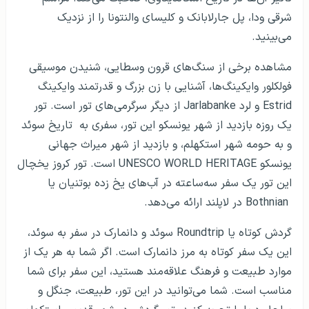
شرقی ودا، پل جارلابانک و کلیسای والنتونا را از نزدیک
می‌بینید.
مشاهده برخی از سنگ‌های قرون وسطایی، شنیدن موسیقی
فولکلور وایکینگ‌ها، آشنایی با زن بزرگ و قدرتمند وایکینگ
Estrid و لرد Jarlabanke از دیگر سرگرمی‌های تور است. تور
یک روزه بازدید از شهر یونسکو این تور، سفری به تاریخ سوئد
و به حومه شهر استکهلم، و بازدید از شهر میراث جهانی
یونسکو UNESCO WORLD HERITAGE است. تور کروز یخچال
این تور یک سفر سه‌ساعته در آب‌های یخ زده بوتنیان یا
Bothnian در لاپلند ارائه می‌دهد.
گردش کوتاه یا Roundtrip سوئد و دانمارک در سفر به سوئد،
این یک سفر کوتاه به مرز دانمارک است. اگر شما به هر یک از
موارد طبیعت و فرهنگ علاقه‌مند هستید، این سفر برای شما
مناسب است. شما می‌توانید در این تور، طبیعت، جنگل و