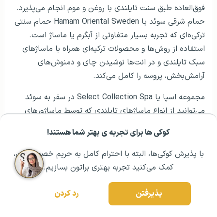
فوق‌العاده طبق سنت تایلندی با روغن و موم انجام می‌پذیرد.
حمام شرقی سوئد یا Hamam Oriental Sweden حمام سنتی
ترکی‌ه‌ای که تجربه بسیار متفاوتی از آبگرم یا ماساژ است.
استفاده از روش‌ها و محصولات ترکیه‌ای همراه با ماساژهای
سبک تایلندی و در انت‌ها نوشیدن چای و دمنوش‌های
آرامش‌بخش، پروسه را کامل می‌کند.
مجموعه اسپا یا Select Collection Spa در سفر به سوئد
می‌توانید از انواع ماساژهای تایلندی که توسط ماساژورهای
بسیار حرف‌ه‌ای تایلندی انجام می‌گیرد، بهره ببرید. در یک
کوکی ها برای تجربه ی بهتر شما هستند!
مشــاوره اولیه رایگان:
۰۲۱ ۴۳۰۰۰ ۰۲۱
رزرو مشاوره تخصصی
محیط آرامش‌بخش تمام گره‌ها و تنش‌ها از عضلات بدن
بیرون کشیده می‌شود و بعد از یک روز کامل از گشت و گذار در
با پذیرش کوکی‌ها، البته با احترام کامل به حریم خصوصیتون،
آن ناحیه، احساس راحتی و سبکی خواهید کرد.
کمک می‌کنید تجربه بهتری براتون بسازیم.
توریسم مذهبی در سوئد
پذیرفتن
رد کردن