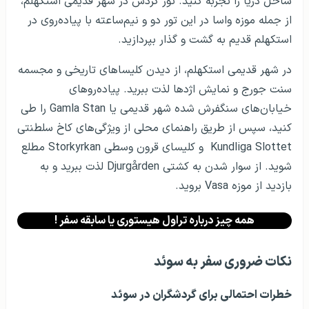
ساحل دریا را تجربه کنید. تور گردش در شهر قدیمی استکهلم،
از جمله موزه واسا در این تور دو و نیم‌ساعته با پیاده‌روی در
استکهلم قدیم به گشت و گذار بپردازید.
در شهر قدیمی استکهلم، از دیدن کلیساهای تاریخی و مجسمه
سنت جورج و نمایش اژدها لذت ببرید. پیاده‌روهای
خیابان‌های سنگفرش شده شهر قدیمی یا Gamla Stan را طی
کنید، سپس از طریق راهنمای محلی از ویژگی‌های کاخ سلطنتی
Kundliga Slottet و کلیسای قرون وسطی Storkyrkan مطلع
شوید. از سوار شدن به کشتی Djurgården لذت ببرید و به
بازدید از موزه Vasa بروید.
همه چیز درباره تراول هیستوری یا سابقه سفر !
نکات ضروری سفر به سوئد
خطرات احتمالی برای گردشگران در سوئد