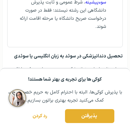
سوءپیشینه
، شرط عمومی و ثابت پذیرش
دانشگاهی این رشته نیستند؛ فقط در صورت
درخواست صریح دانشگاه یا مرحله اقامت ارائه
شوند.
تحصیل دندانپزشکی در سوئد به زبان انگلیسی یا سوئدی
چهار برنامه اصلی دندانپزشکی عمومی به زبان سوئدی ارائه
می‌شوند. مدرک آیلتس به‌تنهایی جایگزین شرط زبان سوئدی
کوکی ها برای تجربه ی بهتر شما هستند!
مشــاوره اولیه رایگان:
۰۲۱ ۴۳۰۰۰ ۰۲۱
رزرو مشاوره تخصصی
نیست و دوره عمومی انگلیسی‌زبان پنج‌ساله در منابع رسمی
با پذیرش کوکی‌ها، البته با احترام کامل به حریم خصوصیتون،
دانشگاه‌های سوئد وجود ندارد.
کمک می‌کنید تجربه بهتری براتون بسازیم.
سطح پذیرش:
معادل درس سوئدی ۳ یا سوئدی
به‌عنوان زبان دوم ۳.
پذیرفتن
رد کردن
آزمون زبان سوئدی برای مطالعات دانشگاهی:
این آزمون