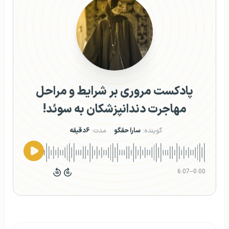
پادکست مروری بر شرایط و مراحل
مهاجرت دندانپزشکان به سوئد!
گوینده:
سارا حقگو
مدت:
۶دقیقه
6:07
–
0:00