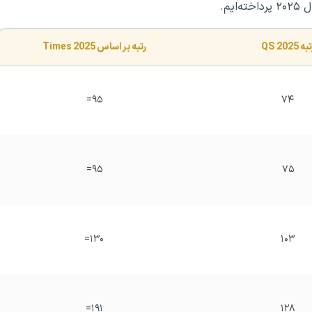
یم.
به QS 2025
رتبه بر اساس Times 2025
۹۵=
۷۴
۹۵=
۷۵
۱۳۰=
۱۰۳
۱۹۱=
۱۲۸