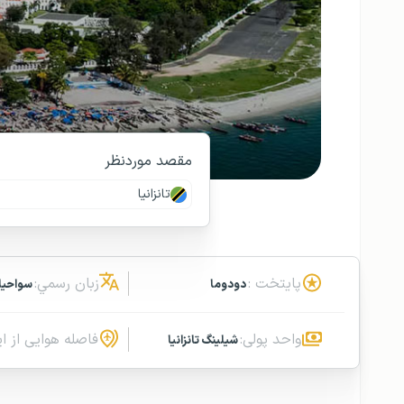
مقصد موردنظر
تانزانیا
پایتخت :
زبان رسمي:
دودوما
سواحیل
واحد پولی:
فاصله هوایی از ای
شیلینگ تانزانیا