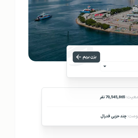
بزن بریم
عیت:
70,545,865 نفر
مت:
چند حزبی فدرال