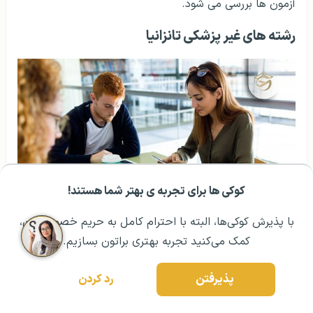
آزمون ها بررسی می شود.
رشته های غیر پزشکی تانزانیا
کوکی ها برای تجربه ی بهتر شما هستند!
مشــاوره اولیه رایگان:
۰۲۱ ۴۳۰۰۰ ۰۲۱
رزرو مشاوره تخصصی
با پذیرش کوکی‌ها، البته با احترام کامل به حریم خصوصیتون،
تحصیل در کشور تانزانیا در برخی از رشته ها بیشتر دیده می
کمک می‌کنید تجربه بهتری براتون بسازیم.
شود. رشته های بهداشت عمومی و ایمنی در مواد غذایی برای
کاهش بیماری های خاص در کشور تانزانیا در لیست رشته
پذیرفتن
رد کردن
هایی قرار دارد که بیشترین پذیرش را شامل شده است از